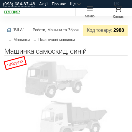
(098) 684-87-48
Акції
Про нас
Ще
UK
Меню
Кошик
"BILA"
Роботи, Машини та Зброя
Код товару:
2988
Машинки
Пластикові машинки
Машинка самоскид, синій
ПРОДАНО