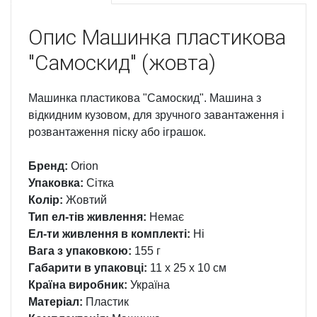
Опис
Машинка пластикова
"Самоскид" (жовта)
Машинка пластикова "Самоскид". Машина з
відкидним кузовом, для зручного завантаження і
розвантаження піску або іграшок.
Бренд:
Orion
Упаковка:
Сітка
Колір:
Жовтий
Тип ел-тів живлення:
Немає
Ел-ти живлення в комплекті:
Ні
Вага з упаковкою:
155 г
Габарити в упаковці:
11 x 25 x 10 см
Країна виробник:
Україна
Матеріал:
Пластик