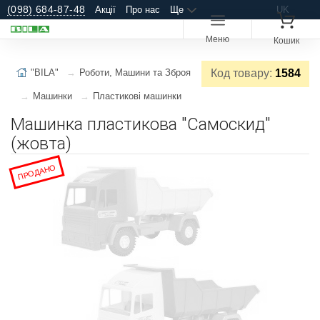
(098) 684-87-48
Акції
Про нас
Ще
UK
Меню
Кошик
"BILA"
Роботи, Машини та Зброя
Код товару:
1584
Машинки
Пластикові машинки
Машинка пластикова "Самоскид"
(жовта)
ПРОДАНО