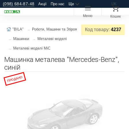
(098) 684-87-48
Акції
Про нас
Ще
UK
Меню
Кошик
"BILA"
Роботи, Машини та Зброя
Код товару:
4237
Машинки
Металеві моделі
Металеві моделі MiC
Машинка металева "Mercedes-Benz",
синій
ПРОДАНО