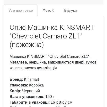
Усе про товар
Фото
0
Відгуки
Опис
Машинка KINSMART
"Сhevrolet Сamaro ZL1"
(пожежна)
Машинка KINSMART "Сhevrolet Сamaro ZL1".
Металева, інерційна, відкриваються двері, гумові
колеса. висока деталізація
Бренд:
Kinsmart
Упаковка:
Коробка
Колір:
Червоний
Вага з упаковкою:
150 г
Габарити в упаковці:
16 x 8 x 7 см