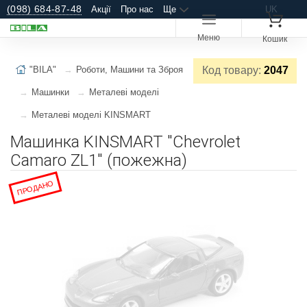
(098) 684-87-48
Акції
Про нас
Ще
UK
Меню
Кошик
"BILA"
Роботи, Машини та Зброя
Код товару:
2047
Машинки
Металеві моделі
Металеві моделі KINSMART
Машинка KINSMART "Сhevrolet
Сamaro ZL1" (пожежна)
ПРОДАНО