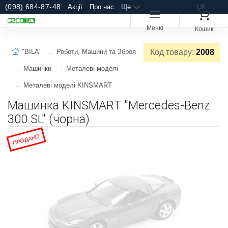
(098) 684-87-48
Акції
Про нас
Ще
UK
Меню
Кошик
"BILA"
Роботи, Машини та Зброя
Код товару:
2008
Машинки
Металеві моделі
Металеві моделі KINSMART
Машинка KINSMART "Mercedes-Benz
300 SL" (чорна)
ПРОДАНО