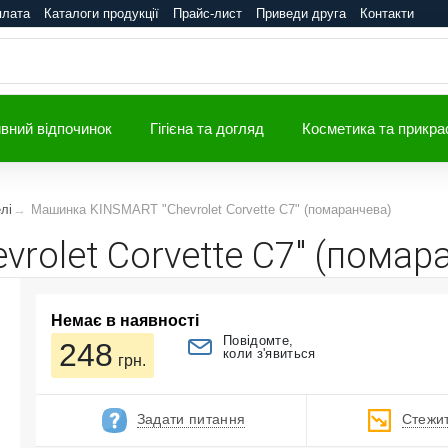
плата
Каталоги продукції
Прайс-лист
Приведи друга
Контакти
вний відпочинок
Гігієна та догляд
Косметика та прикра
лі
Машинка KINSMART "Chevrolet Corvette C7" (помаранчева)
olet Corvette C7" (помар
Немає в наявності
Повідомте,
248
коли з'явиться
грн.
Задати питання
Стежит