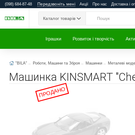
Передзвоніть мені
(098) 684-87-48
Акції
Про нас
Доставка і о
Каталог товарів
Іграшки
Розвиток і творчість
Акти
"BILA"
Роботи, Машини та Зброя
Машинки
Металеві моде
Машинка KINSMART "Chevr
ПРОДАНО