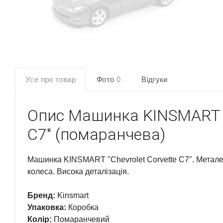
Усе про товар
Фото
0
Відгуки
Опис
Машинка KINSMART "C
C7" (помаранчева)
Машинка KINSMART "Chevrolet Corvette C7". Металева
колеса. Висока деталізація.
Бренд:
Kinsmart
Упаковка:
Коробка
Колір:
Помаранчевий