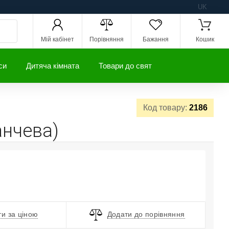
UK
Мій кабінет
Порівняння
Бажання
Кошик
си
Дитяча кімната
Товари до свят
Код товару:
2186
анчева)
и за ціною
Додати до порівняння