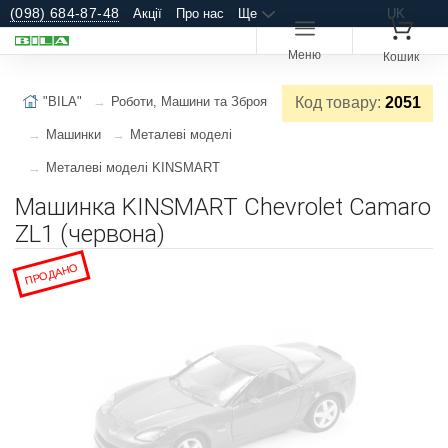
(098) 684-87-48
Акції
Про нас
Ще
UK
Меню
Кошик
"BILA"
Роботи, Машини та Зброя
Код товару:
2051
Машинки
Металеві моделі
Металеві моделі KINSMART
Машинка KINSMART Chevrolet Camaro
ZL1 (червона)
ПРОДАНО