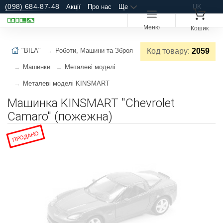
(098) 684-87-48
Акції
Про нас
Ще
UK
Меню
Кошик
"BILA"
Роботи, Машини та Зброя
Код товару:
2059
Машинки
Металеві моделі
Металеві моделі KINSMART
Машинка KINSMART "Chevrolet
Camaro" (пожежна)
ПРОДАНО