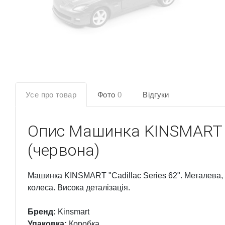
Усе про товар
Фото
0
Відгуки
Опис
Машинка KINSMART "C
(червона)
Машинка KINSMART "Cadillac Series 62". Металева, і
колеса. Висока деталізація.
Бренд:
Kinsmart
Упаковка:
Коробка