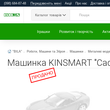
Передзвоніть мені
(098) 684-87-48
Акції
Про нас
Доставка і о
Каталог товарів
Іграшки
Розвиток і творчість
Акти
"BILA"
Роботи, Машини та Зброя
Машинки
Металеві моде
Машинка KINSMART "Cadil
ПРОДАНО