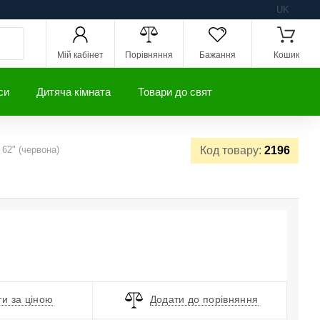
UK
Мій кабінет
Порівняння
Бажання
Кошик
си
Дитяча кімната
Товари до свят
62" (червона)
Код товару:
2196
и за ціною
Додати до порівняння