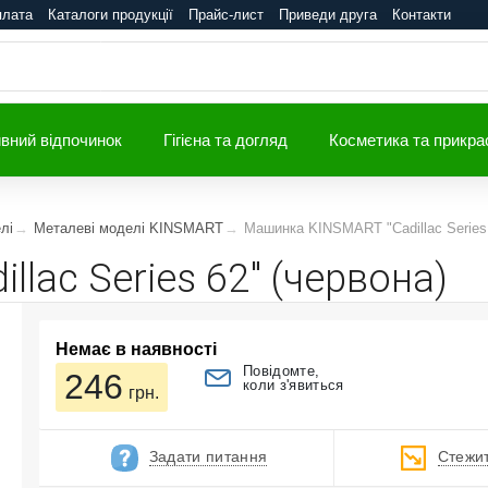
плата
Каталоги продукції
Прайс-лист
Приведи друга
Контакти
вний відпочинок
Гігієна та догляд
Косметика та прикра
лі
Металеві моделі KINSMART
Машинка KINSMART "Cadillac Series 
lac Series 62" (червона)
Немає в наявності
Повідомте,
246
коли з'явиться
грн.
Задати питання
Стежит