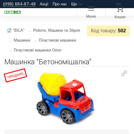
(098) 684-87-48
Акції
Про нас
Ще
UK
Меню
Кошик
"BILA"
Роботи, Машини та Зброя
Код товару:
502
Машинки
Пластикові машинки
Пластикові машинки Orion
Машинка "Бетономішалка"
ПРОДАНО