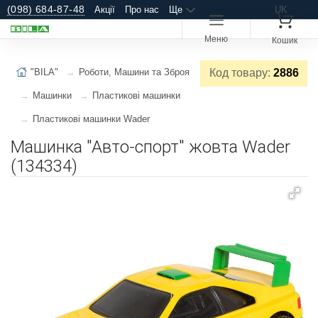
(098) 684-87-48
Акції
Про нас
Ще
UK
Меню
Кошик
"BILA"
Роботи, Машини та Зброя
Код товару:
2886
Машинки
Пластикові машинки
Пластикові машинки Wader
Машинка "Авто-спорт" жовта Wader
(134334)