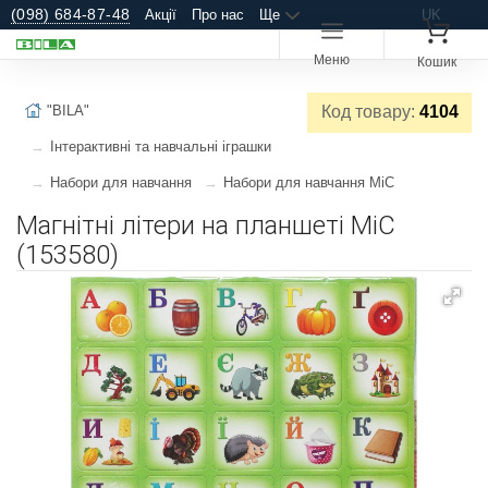
(098) 684-87-48
Акції
Про нас
Ще
UK
Меню
Кошик
"BILA"
Код товару:
4104
Інтерактивні та навчальні іграшки
Набори для навчання
Набори для навчання MiC
Магнітні літери на планшеті MiC
(153580)