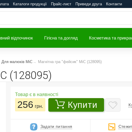
плата
Каталоги продукції
Прайс-лист
Приведи друга
Контакти
вний відпочинок
Гігієна та догляд
Косметика та прикра
Для малюків MiC
Магнітна гра "фейсик" MiC (128095)
iC (128095)
Товар є в наявності
256
Купити
К
грн.
Задати питання
Стежит