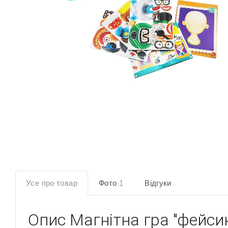
Усе про товар
Фото
1
Відгуки
Опис
Магнітна гра "фейси