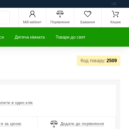
UK
Мій кабінет
Порівняння
Бажання
Кошик
си
Дитяча кімната
Товари до свят
Код товару:
2509
упити в один клік
и за ціною
Додати до порівняння