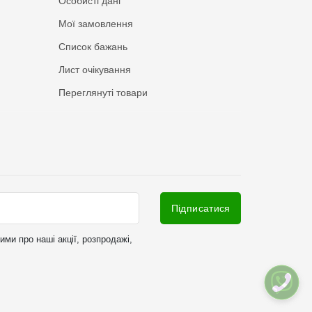
Особисті дані
Мої замовлення
Список бажань
Лист очікування
Переглянуті товари
Підписатися
ми про наші акції, розпродажі,