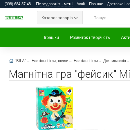
Передзвоніть мені
(098) 684-87-48
Акції
Про нас
Доставка і о
Каталог товарів
Іграшки
Розвиток і творчість
Акти
"BILA"
Настільні ігри, пазли
Настільні ігри
Для малюків
Магнітна гра "фейсик" M