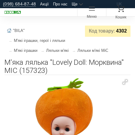
(098) 684-87-48
Акції
Про нас
Ще
UK
Меню
Кошик
"BILA"
Код товару:
4302
М'які іграшки, герої і ляльки
М'які іграшки
Ляльки м'які
Ляльки м'які MiC
М'яка лялька "Lovely Doll: Морквина"
MIC (157323)