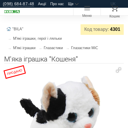
(098) 684-87-48
Акції
Про нас
Ще
UK
Меню
Кошик
"BILA"
Код товару:
4301
М'які іграшки, герої і ляльки
М'які іграшки
Глазастики
Глазастики MiC
М'яка іграшка "Кошеня"
ПРОДАНО