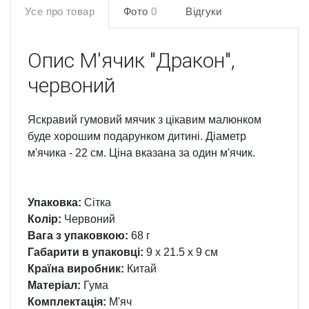
Усе про товар
Фото
0
Відгуки
Опис
М'ячик "Дракон",
червоний
Яскравий гумовий мячик з цікавим малюнком
буде хорошим подарунком дитині. Діаметр
м'ячика - 22 см. Ціна вказана за один м'ячик.
Упаковка:
Сітка
Колір:
Червоний
Вага з упаковкою:
68 г
Габарити в упаковці:
9 x 21.5 x 9 см
Країна виробник:
Китай
Матеріал:
Гума
Комплектація:
М'яч