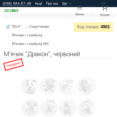
(098) 684-87-48
Акції
Про нас
Ще
UK
Меню
Кошик
"BILA"
Спорттовари
Код товару:
4901
М'ячики і стрибунці
М'ячики і стрибунці MiC
М'ячик "Дракон", червоний
ПРОДАНО