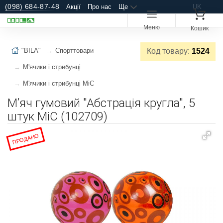
(098) 684-87-48
Акції
Про нас
Ще
UK
Меню
Кошик
"BILA"
Спорттовари
Код товару:
1524
М'ячики і стрибунці
М'ячики і стрибунці MiC
Мʼяч гумовий "Абстрація кругла", 5
штук MiC (102709)
ПРОДАНО