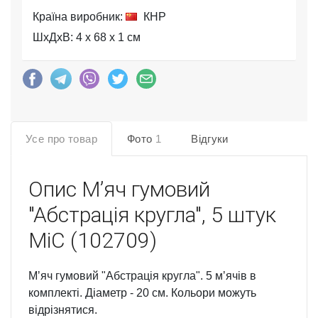
Країна виробник:
КНР
ШхДхВ: 4 x 68 x 1 см
Усе про товар
Фото
1
Відгуки
Опис
Мʼяч гумовий
"Абстрація кругла", 5 штук
MiC (102709)
Мʼяч гумовий "Абстрація кругла". 5 мʼячів в
комплекті. Діаметр - 20 см. Кольори можуть
відрізнятися.