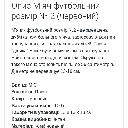
Опис
М'яч футбольний
розмір № 2 (червоний)
М'ячик футбольний розмір №2 - це зменшена
дублікат футбольного м'яча, застосовуються при
тренуваннях та іграх маленьких дітей. Також
"двійка" може бути помічником в відточуванні
майстерності володіння м'ячем. Окружність
такого м'яча становить від 43 до 56 сантиметрів.
Діаметр не перевищує 13-16 см.
Бренд:
MIC
Упаковка:
Пакет
Колір:
Червоний
Вага з упаковкою:
100 г
Габарити в упаковці:
13 x 13 x 13 см
Країна виробник:
Китай
Матеріал:
Комбінований