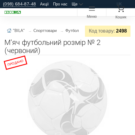
(098) 684-87-48
Акції
Про нас
Ще
UK
Меню
Кошик
"BILA"
Спорттовари
Футбол
Код товару:
2498
М'яч футбольний розмір № 2
(червоний)
ПРОДАНО