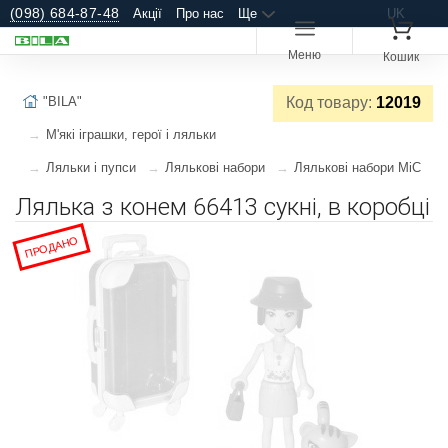
(098) 684-87-48
Акції
Про нас
Ще
UK
Меню
Кошик
"BILA"
Код товару:
12019
М'які іграшки, герої і ляльки
Ляльки і пупси
Лялькові набори
Лялькові набори MiC
Лялька з конем 66413 сукні, в коробці
ПРОДАНО