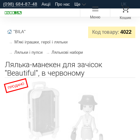
(098) 684-87-48
Акції
Про нас
Ще
UK
Меню
Кошик
"BILA"
Код товару:
4022
М'які іграшки, герої і ляльки
Ляльки і пупси
Лялькові набори
Лялька-манекен для зачісок
"Beautiful", в червоному
ПРОДАНО