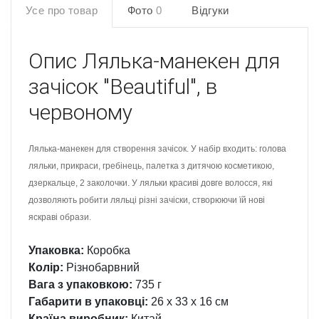
Усе про товар
Фото
0
Відгуки
Опис
Лялька-манекен для
зачісок "Beautiful", в
червоному
Лялька-манекен для створення зачісок. У набір входить: голова
ляльки, прикраси, гребінець, палетка з дитячою косметикою,
дзеркальце, 2 заколочки. У ляльки красиві довге волосся, які
дозволяють робити ляльці різні зачіски, створюючи їй нові
яскраві образи.
Упаковка:
Коробка
Колір:
Різнобарвний
Вага з упаковкою:
735 г
Габарити в упаковці:
26 x 33 x 16 см
Країна виробник:
Китай