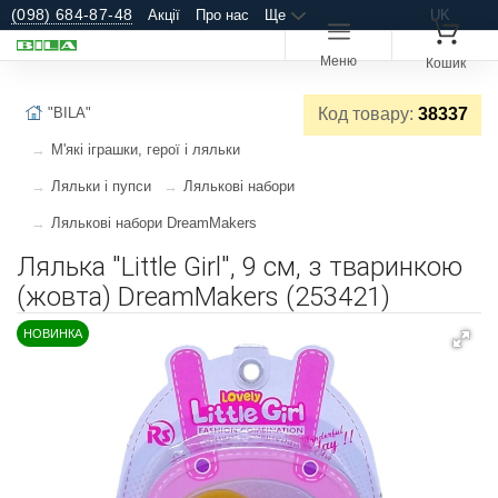
(098) 684-87-48
Акції
Про нас
Ще
UK
Меню
Кошик
"BILA"
Код товару:
38337
М'які іграшки, герої і ляльки
Ляльки і пупси
Лялькові набори
Лялькові набори DreamMakers
Лялька "Little Girl", 9 см, з тваринкою
(жовта) DreamMakers (253421)
НОВИНКА