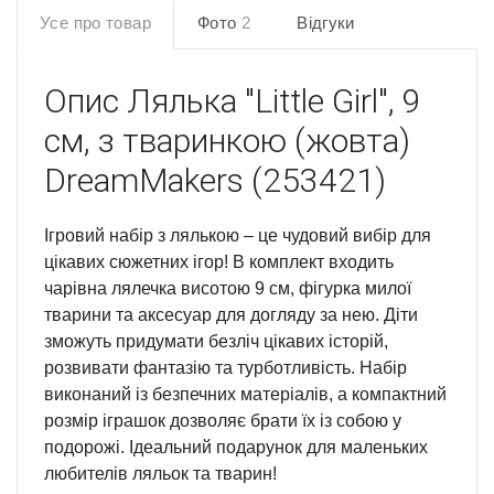
Усе про товар
Фото
2
Відгуки
Опис
Лялька "Little Girl", 9
см, з тваринкою (жовта)
DreamMakers (253421)
Ігровий набір з лялькою – це чудовий вибір для
цікавих сюжетних ігор! В комплект входить
чарівна лялечка висотою 9 см, фігурка милої
тварини та аксесуар для догляду за нею. Діти
зможуть придумати безліч цікавих історій,
розвивати фантазію та турботливість. Набір
виконаний із безпечних матеріалів, а компактний
розмір іграшок дозволяє брати їх із собою у
подорожі. Ідеальний подарунок для маленьких
любителів ляльок та тварин!