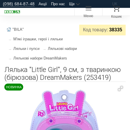
(098) 684-87-48
Акції
Про нас
Ще
UK
Меню
Кошик
"BILA"
Код товару:
38335
М'які іграшки, герої і ляльки
Ляльки і пупси
Лялькові набори
Лялькові набори DreamMakers
Лялька "Little Girl", 9 см, з тваринкою
(бірюзова) DreamMakers (253419)
НОВИНКА