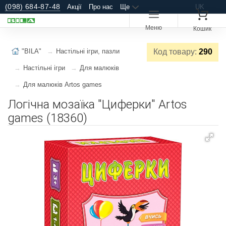
(098) 684-87-48
Акції
Про нас
Ще
UK
Меню
Кошик
"BILA"
Настільні ігри, пазли
Код товару:
290
Настільні ігри
Для малюків
Для малюків Artos games
Логічна мозаїка "Циферки" Artos
games (18360)