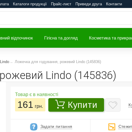
плата
Каталоги продукції
Прайс-лист
Приведи друга
Контакти
вний відпочинок
Гігієна та догляд
Косметика та прикра
Lindo
Ложечка для годування, рожевий Lindo (145836)
рожевий Lindo (145836)
Товар є в наявності
161
Купити
К
грн.
Задати питання
Стежит