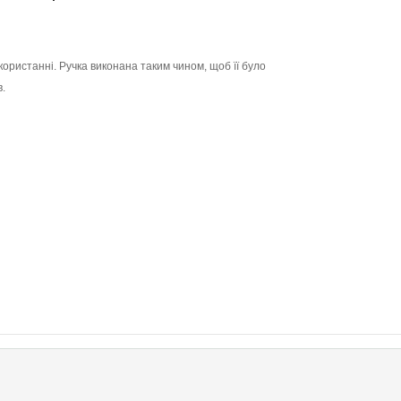
користанні. Ручка виконана таким чином, щоб її було
в.