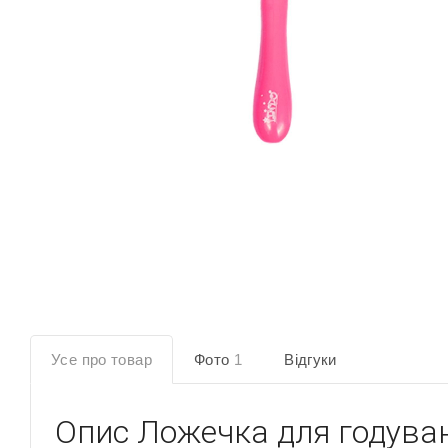
Усе про товар
Фото
1
Відгуки
Опис
Ложечка для годуван