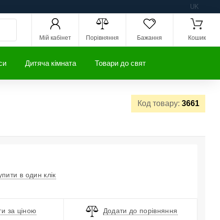
UK
Мій кабінет
Порівняння
Бажання
Кошик
си
Дитяча кімната
Товари до свят
Код товару:
3661
упити в один клік
и за ціною
Додати до порівняння