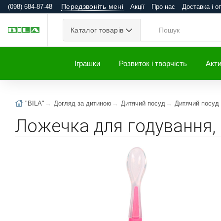
Передзвоніть мені
(098) 684-87-48
Акції
Про нас
Доставка і о
Каталог товарів
Іграшки
Розвиток і творчість
Акти
"BILA"
Догляд за дитиною
Дитячий посуд
Дитячий посуд 
Ложечка для годування, 