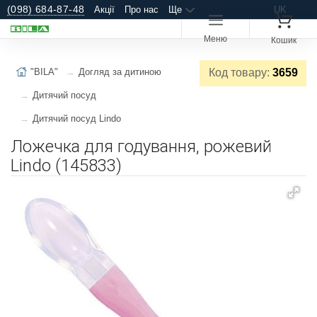
(098) 684-87-48
Акції
Про нас
Ще
UK
Меню
Кошик
"BILA"
Догляд за дитиною
Код товару:
3659
Дитячий посуд
Дитячий посуд Lindo
Ложечка для годування, рожевий
Lindo (145833)