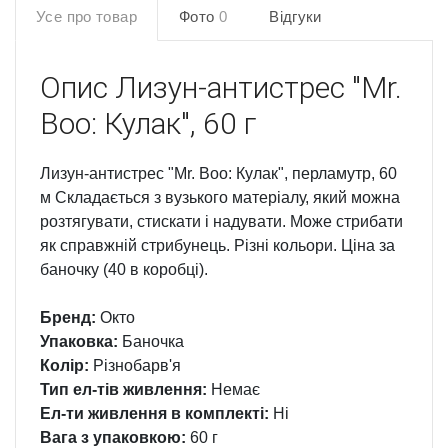
Усе про товар
Фото
0
Відгуки
Опис
Лизун-антистрес "Mr.
Boo: Кулак", 60 г
Лизун-антистрес "Mr. Boo: Кулак", перламутр, 60
м Складається з вузького матеріалу, який можна
розтягувати, стискати і надувати. Може стрибати
як справжній стрибунець. Різні кольори. Ціна за
баночку (40 в коробці).
Бренд:
Окто
Упаковка:
Баночка
Колір:
Різнобарв'я
Тип ел-тів живлення:
Немає
Ел-ти живлення в комплекті:
Ні
Вага з упаковкою:
60 г