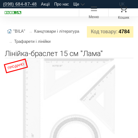
(098) 684-87-48
Акції
Про нас
Ще
UK
Меню
Кошик
"BILA"
Канцтовари і література
Код товару:
4784
Трафарети і лінійки
Лінійка-браслет 15 см "Лама"
ПРОДАНО