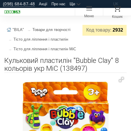
(098) 684-87-48
Акції
Про нас
Ще
UK
Меню
Кошик
"BILA"
Товари для творчості
Код товару:
2932
Тісто для ліплення і пластилін
Тісто для ліплення і пластилін MiC
Кульковий пластилін "Bubble Clay" 8
кольорів укр MiC (138497)