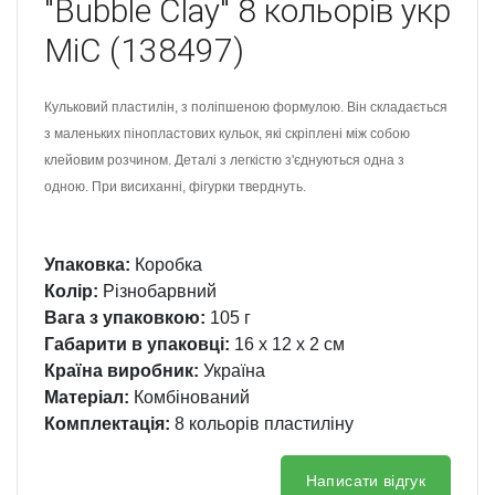
"Bubble Clay" 8 кольорів укр
MiC (138497)
Кульковий пластилін, з поліпшеною формулою. Він складається
з маленьких пінопластових кульок, які скріплені між собою
клейовим розчином. Деталі з легкістю з'єднуються одна з
одною. При висиханні, фігурки тверднуть.
Упаковка:
Коробка
Колір:
Різнобарвний
Вага з упаковкою:
105 г
Габарити в упаковці:
16 x 12 x 2 см
Країна виробник:
Україна
Матеріал:
Комбінований
Комплектація:
8 кольорів пластиліну
Написати відгук