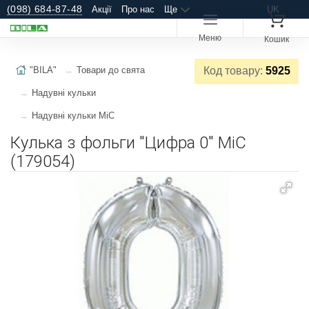
(098) 684-87-48
Акції
Про нас
Ще
UK
Меню
Кошик
"BILA"
Товари до свята
Код товару:
5925
Надувні кульки
Надувні кульки MiC
Кулька з фольги "Цифра 0" MiC
(179054)