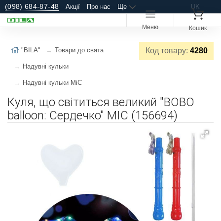
(098) 684-87-48
Акції
Про нас
Ще
UK
Меню
Кошик
"BILA"
Товари до свята
Код товару:
4280
Надувні кульки
Надувні кульки MiC
Куля, що світиться великий "BOBO
balloon: Сердечко" MIC (156694)