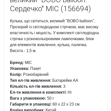
Сердечко" MIC (156694)
Кулька, що світиться, великий "BOBO balloon".
Прозорий із світлодіодною стрічкою, має високу
еластичність і міцність. У комплекті світлодіодна
стрічка з різнокольоровими лампочками, блок
для елементів живлення, кулька, паличка.
Висота - 1,5 м.
Бренд:
MIC
Упаковка:
Пакет
Колір:
Різнобарвний
Тип ел-тів живлення:
Батарейки АА
Кількість ел-тів живлення:
3
Ел-ти живлення в комплекті:
Ні
Вага з упаковкою:
50 г
Габарити в упаковці:
60 x 22 x 23 см
Країна виробник:
Китай