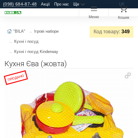
(098) 684-87-48
Акції
Про нас
Ще
UK
Меню
Кошик
"BILA"
Ігрові набори
Код товару:
349
Кухні і посуд
Кухні і посуд Kinderway
Кухня Єва (жовта)
ПРОДАНО