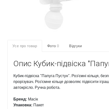
Усе про товар
Фото
0
Відгуки
Опис
Кубик-підвіска "Папу
Кубик-підвіска "Папуга Пустун". Роз'ємні кільця, бе
прорізувач. Роз'ємне кільце дозволяє підвісити іграш
автокрісло. Ручна робота.
Бренд:
Масік
Упаковка:
Пакет