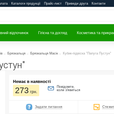
плата
Каталоги продукції
Прайс-лист
Приведи друга
Контакти
вний відпочинок
Гігієна та догляд
Косметика та прикра
ів
Брязкальця
Брязкальця Масік
Кубик-підвіска "Папуга Пустун"
устун"
Немає в наявності
Повідомте,
273
коли з'явиться
грн.
Задати питання
Стежит