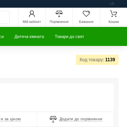
UK
Мій кабінет
Порівняння
Бажання
Кошик
си
Дитяча кімната
Товари до свят
Код товару:
1139
и за ціною
Додати до порівняння