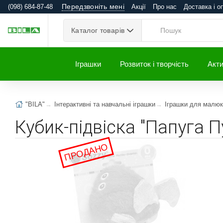
Передзвоніть мені
(098) 684-87-48
Акції
Про нас
Доставка і о
Каталог товарів
Іграшки
Розвиток і творчість
Акти
"BILA"
Інтерактивні та навчальні іграшки
Іграшки для малюк
Кубик-підвіска "Папуга П
ПРОДАНО