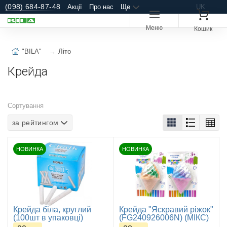
(098) 684-87-48
Акції
Про нас
Ще
UK
Меню
Кошик
"BILA"
Літо
Крейда
Сортування
за рейтингом
НОВИНКА
НОВИНКА
Крейда біла, круглий
Крейда "Яскравий ріжок"
(100шт в упаковці)
(FG240926006N) (МІКС)