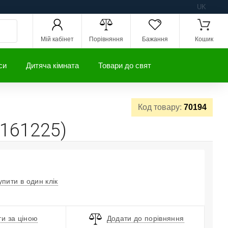
UK
Мій кабінет
Порівняння
Бажання
Кошик
си
Дитяча кімната
Товари до свят
Код товару:
70194
(161225)
упити в один клік
и за ціною
Додати до порівняння