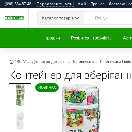
Передзвоніть мені
(098) 684-87-48
Акції
Про нас
Доставка і о
Каталог товарів
Іграшки
Розвиток і творчість
Акти
"BILA"
Догляд за дитиною
Термосумки
Термосумки Lindo
Контейнер для зберіганн
НОВИНКА