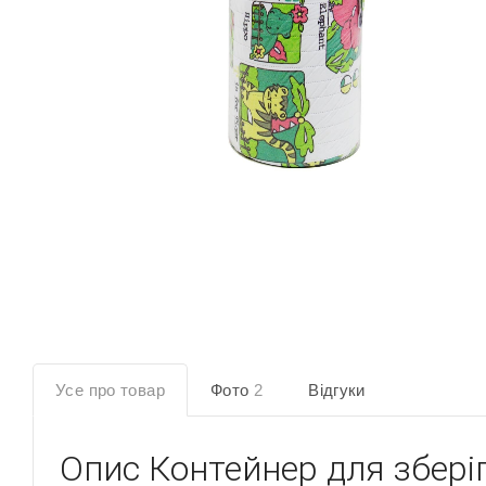
Усе про товар
Фото
2
Відгуки
Опис
Контейнер для збері