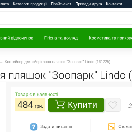
плата
Каталоги продукції
Прайс-лист
Приведи друга
Контакти
вний відпочинок
Гігієна та догляд
Косметика та прикра
Контейнер для зберігання пляшок "Зоопарк" Lindo (161225)
я пляшок "Зоопарк" Lindo 
Товар є в наявності
484
Купити
К
грн.
Задати питання
Стежит