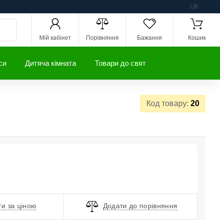
UK
Мій кабінет
Порівняння
Бажання
Кошик
си
Дитяча кімната
Товари до свят
Код товару:
20
и за ціною
Додати до порівняння