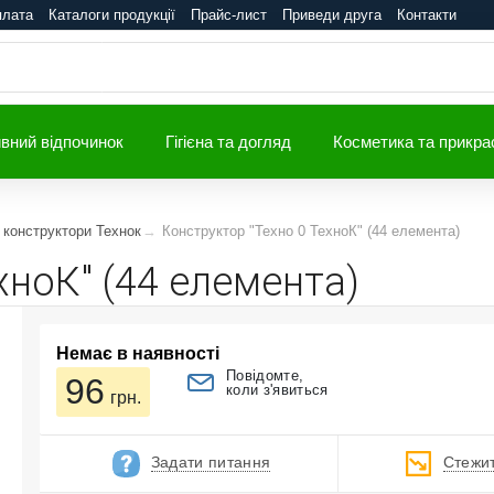
плата
Каталоги продукції
Прайс-лист
Приведи друга
Контакти
вний відпочинок
Гігієна та догляд
Косметика та прикра
 конструктори Технок
Конструктор "Техно 0 ТехноК" (44 елемента)
хноК" (44 елемента)
Немає в наявності
Повідомте,
96
коли з'явиться
грн.
Задати питання
Стежит