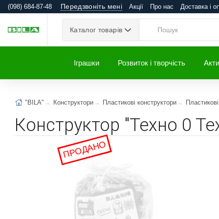
Передзвоніть мені
(098) 684-87-48
Акції
Про нас
Доставка і о
Каталог товарів
Іграшки
Розвиток і творчість
Акти
"BILA"
Конструктори
Пластикові конструктори
Пластикові
Конструктор "Техно 0 Те
ПРОДАНО