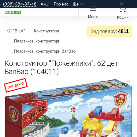
(098) 684-87-48
Акції
Про нас
Ще
UK
Меню
Кошик
"BILA"
Конструктори
Код товару:
4811
Пластикові конструктори
Пластикові конструктори BanBao
Конструктор "Пожежники", 62 дет
BanBao (164011)
ПРОДАНО