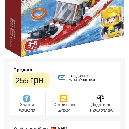
Продано
Повідомте,
грн.
255
коли з'явиться
Задати
Стежити за
Додати до
питання
ціною
порівняння
Країна виробник:
КНР