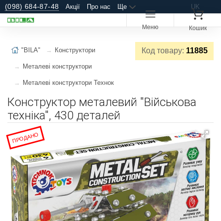
(098) 684-87-48
Акції
Про нас
Ще
UK
Меню
Кошик
"BILA"
Конструктори
Код товару:
11885
Металеві конструктори
Металеві конструктори Технок
Конструктор металевий "Військова
техніка", 430 деталей
ПРОДАНО