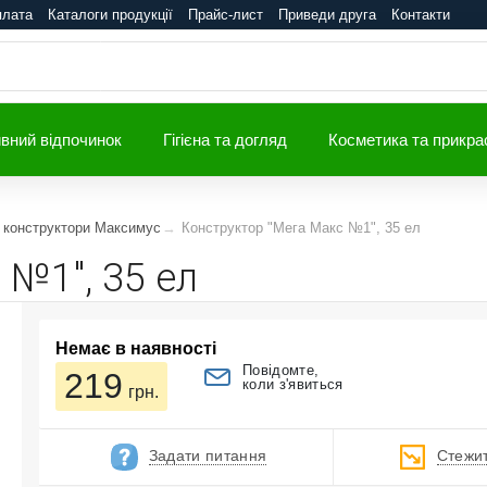
плата
Каталоги продукції
Прайс-лист
Приведи друга
Контакти
вний відпочинок
Гігієна та догляд
Косметика та прикра
 конструктори Максимус
Конструктор "Мега Макс №1", 35 ел
 №1", 35 ел
Немає в наявності
Повідомте,
219
коли з'явиться
грн.
Задати питання
Стежит