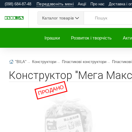
Передзвоніть мені
(098) 684-87-48
Акції
Про нас
Доставка і о
Каталог товарів
Іграшки
Розвиток і творчість
Акти
"BILA"
Конструктори
Пластикові конструктори
Пластикові
Конструктор "Мега Макс
ПРОДАНО