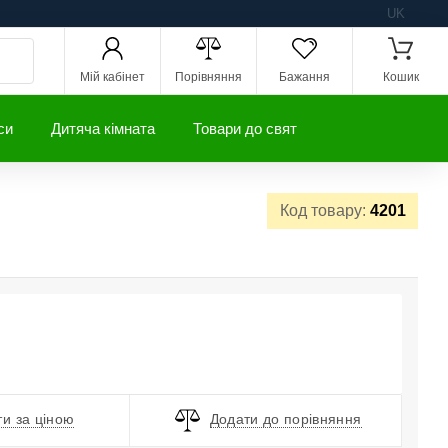
UK
Мій кабінет
Порівняння
Бажання
Кошик
си
Дитяча кімната
Товари до свят
Код товару:
4201
и за ціною
Додати до порівняння