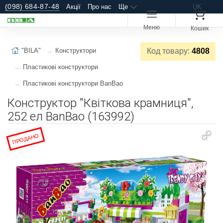
(098) 684-87-48
Акції
Про нас
Ще
UK
Меню
Кошик
"BILA"
Конструктори
Код товару:
4808
Пластикові конструктори
Пластикові конструктори BanBao
Конструктор "Квіткова крамниця",
252 ел BanBao (163992)
ПРОДАНО