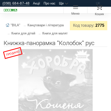
(098) 684-87-48
Акції
Про нас
Ще
UK
Меню
Кошик
"BILA"
Канцтовари і література
Код товару:
2775
Книги для дітей
Книги для малят
Книжка-панорамка "Колобок" рус
ПРОДАНО