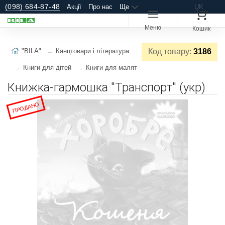
(098) 684-87-48
Акції
Про нас
Ще
UK
Меню
Кошик
"BILA"
Канцтовари і література
Код товару:
3186
Книги для дітей
Книги для малят
Книжка-гармошка "Транспорт" (укр)
ПРОДАНО