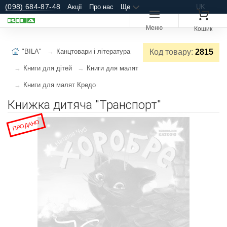
(098) 684-87-48
Акції
Про нас
Ще
UK
Меню
Кошик
"BILA"
Канцтовари і література
Код товару:
2815
Книги для дітей
Книги для малят
Книги для малят Кредо
Книжка дитяча "Транспорт"
ПРОДАНО