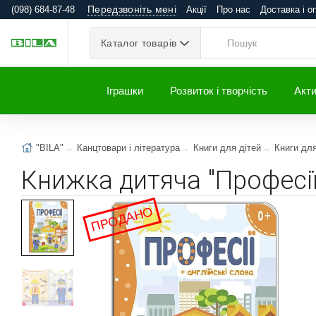
Передзвоніть мені
(098) 684-87-48
Акції
Про нас
Доставка і о
Каталог товарів
Іграшки
Розвиток і творчість
Акти
"BILA"
Канцтовари і література
Книги для дітей
Книги дл
Книжка дитяча "Професії
ПРОДАНО