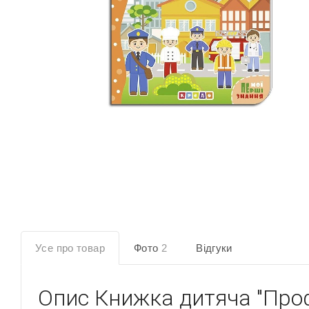
Усе про товар
Фото
2
Відгуки
Опис
Книжка дитяча "Проф