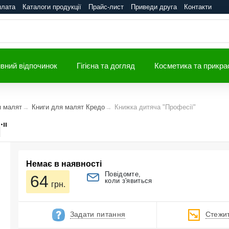
плата
Каталоги продукції
Прайс-лист
Приведи друга
Контакти
вний відпочинок
Гігієна та догляд
Косметика та прикра
я малят
Книги для малят Кредо
Книжка дитяча "Професії"
"
Немає в наявності
Повідомте,
64
коли з'явиться
грн.
Задати питання
Стежит