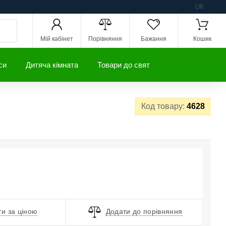
UK
Мій кабінет
Порівняння
Бажання
Кошик
си
Дитяча кімната
Товари до свят
Код товару:
4628
и за ціною
Додати до порівняння