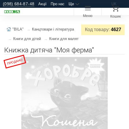
(098) 684-87-48
Акції
Про нас
Ще
UK
Меню
Кошик
"BILA"
Канцтовари і література
Код товару:
4627
Книги для дітей
Книги для малят
Книжка дитяча "Моя ферма"
ПРОДАНО