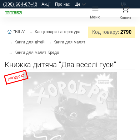
(098) 684-87-48
Акції
Про нас
Ще
UK
Меню
Кошик
"BILA"
Канцтовари і література
Код товару:
2790
Книги для дітей
Книги для малят
Книги для малят Кредо
Книжка дитяча "Два веселі гуси"
ПРОДАНО