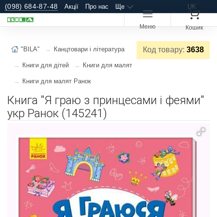
(098) 684-87-48
Акції
Про нас
Ще
UK
Меню
Кошик
"BILA"
Канцтовари і література
Код товару:
3638
Книги для дітей
Книги для малят
Книги для малят Ранок
Книга "Я граю з принцесами і феями"
укр Ранок (145241)