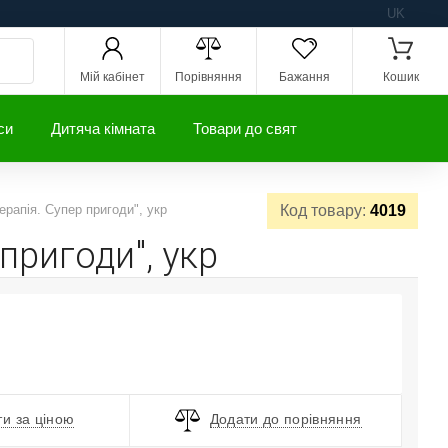
UK
Мій кабінет
Порівняння
Бажання
Кошик
си
Дитяча кімната
Товари до свят
ерапія. Супер пригоди", укр
Код товару:
4019
пригоди", укр
и за ціною
Додати до порівняння