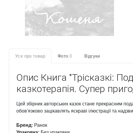
Усе про товар
Фото
0
Відгуки
Опис
Книга "Трісказкі: П
казкотерапія. Супер приго
Цей збірник авторських казок стане прекрасним под
обов'язково зацікавлять яскраві ілюстрації та надзвич
Бренд:
Ранок
Упаковка:
Без упаковки