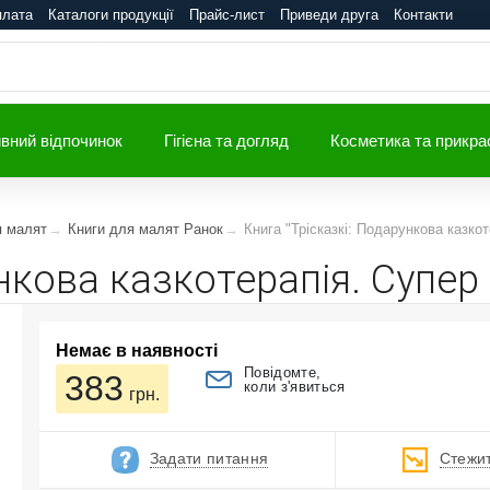
плата
Каталоги продукції
Прайс-лист
Приведи друга
Контакти
вний відпочинок
Гігієна та догляд
Косметика та прикра
я малят
Книги для малят Ранок
Книга "Трісказкі: Подарункова казкот
нкова казкотерапія. Супер 
Немає в наявності
Повідомте,
383
коли з'явиться
грн.
Задати питання
Стежит