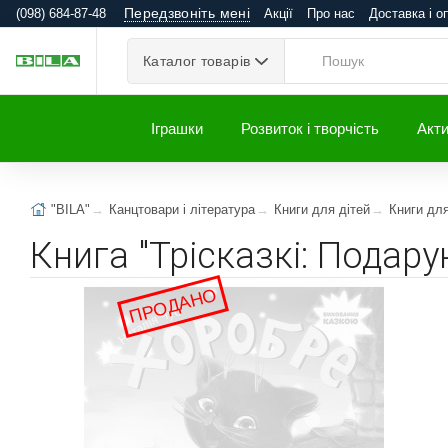
Передзвоніть мені
(098) 684-87-48
Акції
Про нас
Доставка і о
Каталог товарів
Іграшки
Розвиток і творчість
Акти
"BILA"
Канцтовари і література
Книги для дітей
Книги дл
Книга "Трісказкі: Подару
ПРОДАНО