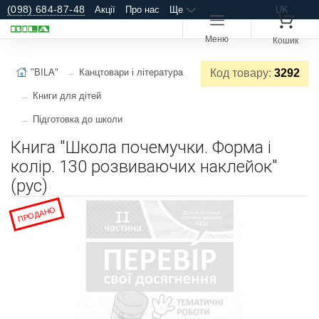
(098) 684-87-48
Акції
Про нас
Ще
UK
Меню
Кошик
"BILA"
Канцтовари і література
Код товару:
3292
Книги для дітей
Підготовка до школи
Книга "Школа почемучки. Форма і
колір. 130 розвиваючих наклейок"
(рус)
ПРОДАНО