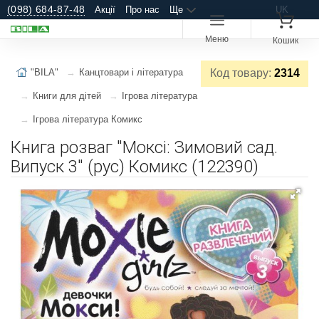
(098) 684-87-48
Акції
Про нас
Ще
UK
Меню
Кошик
"BILA"
Канцтовари і література
Код товару:
2314
Книги для дітей
Ігрова література
Ігрова література Комикс
Книга розваг "Моксі: Зимовий сад.
Випуск 3" (рус) Комикс (122390)