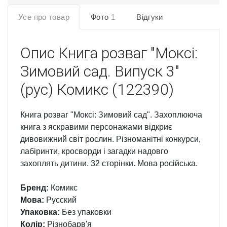
Усе про товар
Фото
1
Відгуки
Опис
Книга розваг "Моксі:
Зимовий сад. Випуск 3"
(рус) Комикс (122390)
Книга розваг "Моксі: Зимовий сад". Захоплююча
книга з яскравими персонажами відкриє
дивовижний світ рослин. Різноманітні конкурси,
лабіринти, кросворди і загадки надовго
захоплять дитини. 32 сторінки. Мова російська.
Бренд:
Комикс
Мова:
Русский
Упаковка:
Без упаковки
Колір:
Різнобарв'я