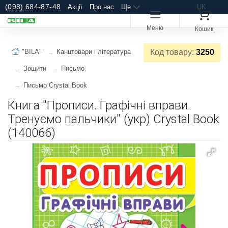
(098) 684-87-48
Акції
Про нас
Ще
UK
Меню
Кошик
"BILA"
Канцтовари і література
Код товару:
3250
Зошити
Письмо
Письмо Crystal Book
Книга "Прописи. Графічні вправи.
Тренуємо пальчики" (укр) Crystal Book
(140066)